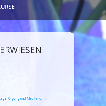
KURSE
LERWIESEN
age: Qigong und Meditation
→